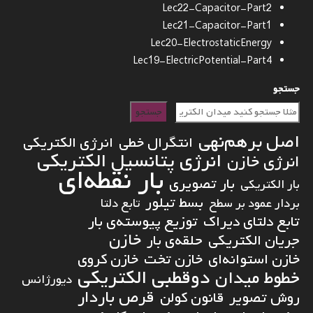
Lec22-Capacitor-Part2
Lec21-Capacitor-Part1
Lec20-ElectrostaticEnergy
Lec19-ElectricPotential-Part4
جستجو
جستجو
اصل برهم‌نهی
انتگرال خطی
انرژی الکتریکی
انرژی پتانسیل الکتریکی
انرژی خازن
بار نقطه‌ای
بار تصویری
بار الکتریکی
بسط تیلور
بردار عمود بر سطح
تابع دلتا
تابع دلتای دیراک
توزیع پیوسته‌ی بار
خازن
جریان الکتریکی
حلقه‌ی بار
خازن استوانه‌ای
خازن تخت
خازن کروی
دوقطبی الکتریکی
خطوط میدان
دیورژانس
قرص باردار
روش تصویر
قانون کولن