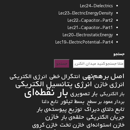
Lec24-Dielectrics
Lec23-ElectricEnergyDensity
Lec22-Capacitor-Part2
Lec21-Capacitor-Part1
Lec20-ElectrostaticEnergy
Lec19-ElectricPotential-Part4
جستجو
جستجو
اصل برهم‌نهی
انتگرال خطی
انرژی الکتریکی
انرژی پتانسیل الکتریکی
انرژی خازن
بار نقطه‌ای
بار تصویری
بار الکتریکی
بسط تیلور
بردار عمود بر سطح
تابع دلتا
تابع دلتای دیراک
توزیع پیوسته‌ی بار
خازن
جریان الکتریکی
حلقه‌ی بار
خازن استوانه‌ای
خازن تخت
خازن کروی