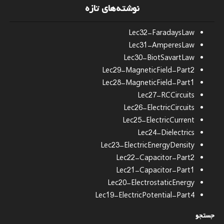
نوشته‌های تازه
Lec32-FaradaysLaw
Lec31-AmperesLaw
Lec30-BiotSavartLaw
Lec29-MagneticField-Part2
Lec28-MagneticField-Part1
Lec27-RCCircuits
Lec26-ElectricCircuits
Lec25-ElectricCurrent
Lec24-Dielectrics
Lec23-ElectricEnergyDensity
Lec22-Capacitor-Part2
Lec21-Capacitor-Part1
Lec20-ElectrostaticEnergy
Lec19-ElectricPotential-Part4
جستجو