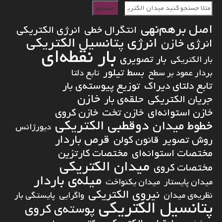
جستجو
اصل برهم‌نهی
انتگرال خطی
انرژی الکتریکی
انرژی پتانسیل الکتریکی
انرژی خازن
بار نقطه‌ای
بار تصویری
بار الکتریکی
بسط تیلور
بردار عمود بر سطح
تابع دلتا
تابع دلتای دیراک
توزیع پیوسته‌ی بار
خازن
جریان الکتریکی
حلقه‌ی بار
خازن استوانه‌ای
خازن تخت
خازن کروی
دوقطبی الکتریکی
خطوط میدان
دیورژانس
قرص باردار
روش تصویر
قانون کولن
مختصات استوانه‌ای
مختصات کارتزین
میدان الکتریکی
مختصات کروی
میله‌ی باردار
میدان پایستار
میدان یکنواخت
نیروی الکتریکی
نظریه‌ی میدان
واگرایی
پایستگی بار
پتانسیل الکتریکی
پوسته‌ی کروی