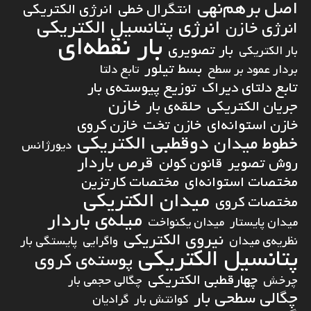
اصل برهم‌نهی
انتگرال خطی
انرژی الکتریکی
انرژی پتانسیل الکتریکی
انرژی خازن
بار نقطه‌ای
بار تصویری
بار الکتریکی
بسط تیلور
بردار عمود بر سطح
تابع دلتا
تابع دلتای دیراک
توزیع پیوسته‌ی بار
خازن
جریان الکتریکی
حلقه‌ی بار
خازن استوانه‌ای
خازن تخت
خازن کروی
دوقطبی الکتریکی
خطوط میدان
دیورژانس
قرص باردار
روش تصویر
قانون کولن
مختصات استوانه‌ای
مختصات کارتزین
میدان الکتریکی
مختصات کروی
میله‌ی باردار
میدان پایستار
میدان یکنواخت
نیروی الکتریکی
نظریه‌ی میدان
واگرایی
پایستگی بار
پتانسیل الکتریکی
پوسته‌ی کروی
چهارقطبی الکتریکی
چرخش
چگالی حجمی بار
چگالی سطحی بار
کوانتش بار
گرادیان