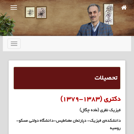
Ski
t
mai
conten
تعویض
ناوبری
تحصیلات
دکتری (۱۳۸۳-۱۳۷۹)
فیزیک نظری (ماده چگال)
دانشکده‌ی فیزیک- دپارتمان مغناطیس-دانشگاه دولتی مسکو-
روسیه