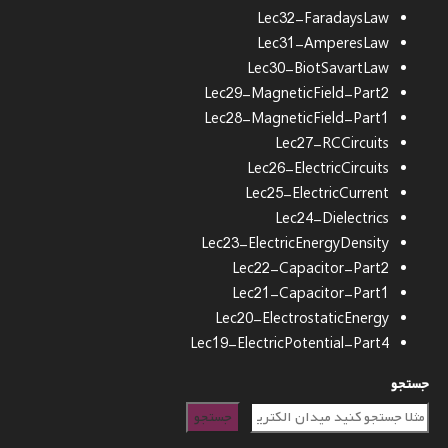
Lec32-FaradaysLaw
Lec31-AmperesLaw
Lec30-BiotSavartLaw
Lec29-MagneticField-Part2
Lec28-MagneticField-Part1
Lec27-RCCircuits
Lec26-ElectricCircuits
Lec25-ElectricCurrent
Lec24-Dielectrics
Lec23-ElectricEnergyDensity
Lec22-Capacitor-Part2
Lec21-Capacitor-Part1
Lec20-ElectrostaticEnergy
Lec19-ElectricPotential-Part4
جستجو
جستجو