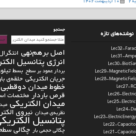
 ۲
۱۰ اردیبهشت ۱۴۰۲
جستجو
نوشته‌های تازه
جست
Lec32-Fara
اصل برهم‌نهی
انتگرال
Lec31-Ampe
انرژی پتانسیل الکت
Lec30-BiotSa
بسط تیلور
بردار عمود بر سطح
Lec29-MagneticFiel
جریان الکتریکی
حلقه‌ی بار
Lec28-MagneticFiel
دوقطبی 
خطوط میدان
Lec27-RCC
قرص باردار
مختصات استو
Lec26-Electric
میدان الکتریکی
Lec25-Electri
میدا
Lec24-Die
نیروی الکتر
نظریه‌ی میدان
پتانسیل الکتریک
Lec23-ElectricEnergy
Lec22-Capacito
چگالی سطحی
چگالی حجمی بار
Lec21-Capacito