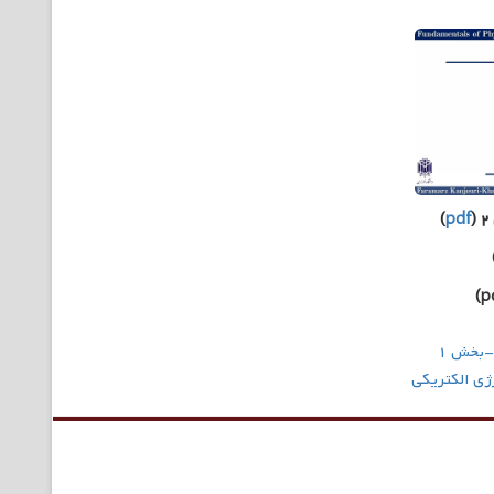
)
pdf
-بخش ۱
رژی الکتریکی