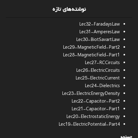
نوشته‌های تازه
Lec32-FaradaysLaw
Lec31-AmperesLaw
Lec30-BiotSavartLaw
Lec29-MagneticField-Part2
Lec28-MagneticField-Part1
Lec27-RCCircuits
Lec26-ElectricCircuits
Lec25-ElectricCurrent
Lec24-Dielectrics
Lec23-ElectricEnergyDensity
Lec22-Capacitor-Part2
Lec21-Capacitor-Part1
Lec20-ElectrostaticEnergy
Lec19-ElectricPotential-Part4
جستجو