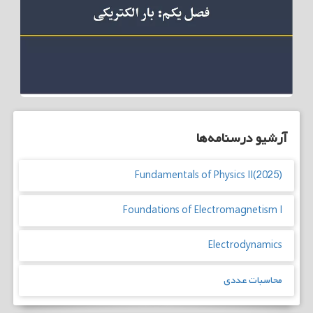
آرشیو درسنامه‌ها
Fundamentals of Physics II(2025)
Foundations of Electromagnetism I
Electrodynamics
محاسبات عددی