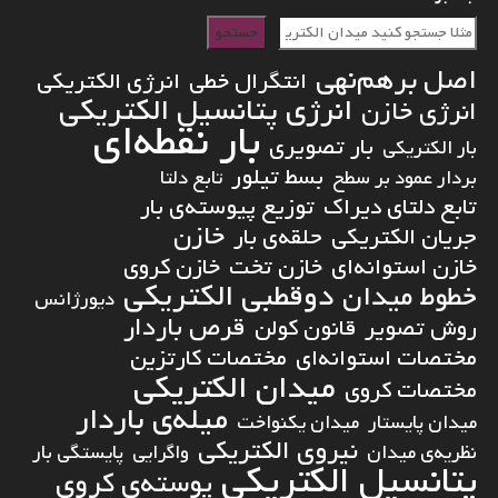
جستجو
اصل برهم‌نهی
انتگرال خطی
انرژی الکتریکی
انرژی پتانسیل الکتریکی
انرژی خازن
بار نقطه‌ای
بار تصویری
بار الکتریکی
بسط تیلور
بردار عمود بر سطح
تابع دلتا
تابع دلتای دیراک
توزیع پیوسته‌ی بار
خازن
جریان الکتریکی
حلقه‌ی بار
خازن استوانه‌ای
خازن تخت
خازن کروی
دوقطبی الکتریکی
خطوط میدان
دیورژانس
قرص باردار
روش تصویر
قانون کولن
مختصات استوانه‌ای
مختصات کارتزین
میدان الکتریکی
مختصات کروی
میله‌ی باردار
میدان پایستار
میدان یکنواخت
نیروی الکتریکی
نظریه‌ی میدان
واگرایی
پایستگی بار
پتانسیل الکتریکی
پوسته‌ی کروی