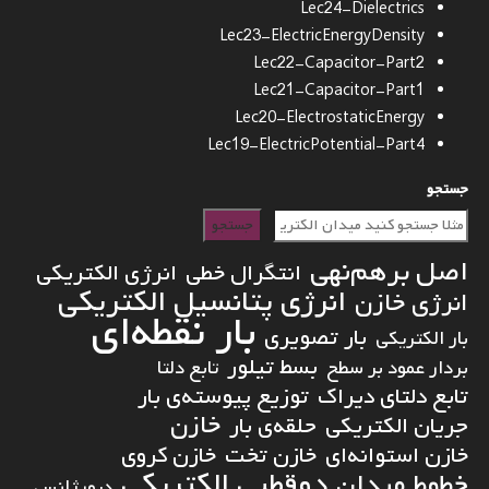
Lec24-Dielectrics
Lec23-ElectricEnergyDensity
Lec22-Capacitor-Part2
Lec21-Capacitor-Part1
Lec20-ElectrostaticEnergy
Lec19-ElectricPotential-Part4
جستجو
جستجو
اصل برهم‌نهی
انتگرال خطی
انرژی الکتریکی
انرژی پتانسیل الکتریکی
انرژی خازن
بار نقطه‌ای
بار تصویری
بار الکتریکی
بسط تیلور
بردار عمود بر سطح
تابع دلتا
تابع دلتای دیراک
توزیع پیوسته‌ی بار
خازن
جریان الکتریکی
حلقه‌ی بار
خازن استوانه‌ای
خازن تخت
خازن کروی
دوقطبی الکتریکی
خطوط میدان
دیورژانس