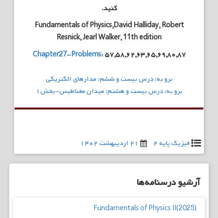
کنید.
Fundamentals of Physics,David Halliday, Robert
Resnick, Jearl Walker, 11th edition
Chapter27-Problems:
۵۷,۵۸,۶۲,۶۳,۶۵,۶۹,۸۰,۸۷
راهبری
برو به: درس بیست و ششم: مدارهای الکتریکی
نوشته
برو به: درس بیست و هشتم: میدان مغناطیس-بخش۱
فیزیک پایه ۲
۲۱ اردیبهشت ۱۴۰۲
آرشیو درسنامه‌ها
Fundamentals of Physics II(2025)