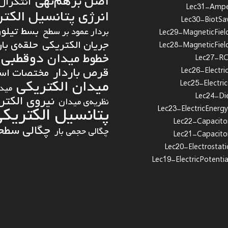
اصل برهم‌نهی
انتگرال
Lec31-Ampe
انرژی پتانسیل الکت
Lec30-BiotSa
بسط تیلور
بردار عمود بر سطح
Lec29-MagneticFiel
جریان الکتریکی
حلقه‌ی بار
Lec28-MagneticFiel
دوقطبی 
خطوط میدان
Lec27-RCC
قرص باردار
مختصات استو
Lec26-Electric
میدان الکتریکی
Lec25-Electri
میدا
Lec24-Die
نیروی الکتر
نظریه‌ی میدان
پتانسیل الکتریک
Lec23-ElectricEnergy
Lec22-Capacito
چگالی سطحی
چگالی حجمی بار
Lec21-Capacito
Lec20-Electrostati
Lec19-ElectricPotenti