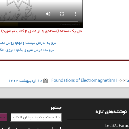
حل یک مسئله (مسئله‌ی ۹ از فصل ۴ کتاب میلفورد)
برو به: درس بیست و نهم: روش تص
برو به: درس سی‌ و یکم: انرژی ال
ا
>>>
Foundations of Electromagnetism I
۱۸ اردیبهشت ۱۴۰۲
جستجو
نوشته‌های تازه
جست
Lec32-Fara