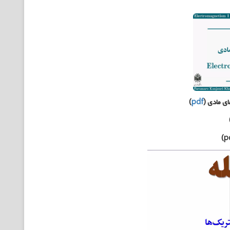
ای مادی
(
pdf
)