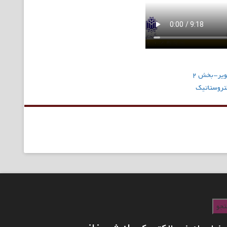
ویر-بخش ۲
کتروستاتیک
جو