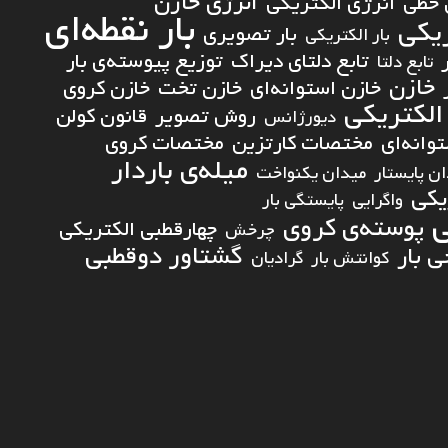
انرژی خازن
 خطی
انرژی الکتریکی
بار نقطه‌ای
ریکی
بار تصویری
بار الکتریکی
تابع دلتای دیراک
توزیع پیوسته‌ی بار
تابع دلتا
خازن
خازن استوانه‌ای
خازن تخت
خازن کروی
الکتریکی
روش تصویر
قانون کولن
دیورژانس
انه‌ای
مختصات کارتزین
مختصات کروی
میله‌ی باردار
ن پایستار
میدان یکنواخت
یکی
واگرایی
پایستگی بار
ی
پوسته‌ی کروی
چهارقطبی الکتریکی
چرخش
گشتاور دوقطبی
 بار
کوانتش بار
گرادیان