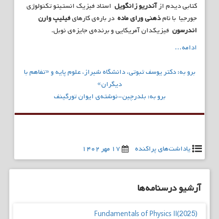
کتابی دیدم از
آندریو زانگویل
استاد فیزیک انستیتو تکنولوژی
جورجیا با نام
ذهنی ورای ماده
در باره‌ی کارهای
فیلیپ وارن
اندرسون
فیزیکدان آمریکایی و برنده‌ی جایزه‌ی نوبل.
ادامه…
راهبری
برو به: دکتر یوسف ثبوتی، دانشگاه شیراز، علوم پایه و «تفاهم با
نوشته
دیگران»
برو به: بلدرچین-نوشته‌ی ایوان تورگینف
یاداشت‌های پراکنده
۱۷ مهر ۱۴۰۲
آرشیو درسنامه‌ها
Fundamentals of Physics II(2025)