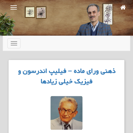
Ski
t
mai
conten
تعویض
ناوبری
ذهنی ورای ماده – فیلیپ اندرسون و
فیزیک خیلی زیادها