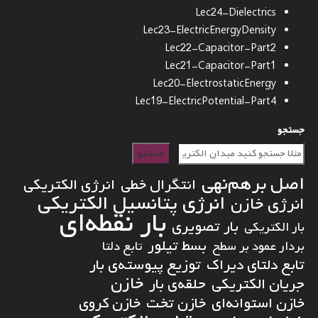
Lec24-Dielectrics
Lec23-ElectricEnergyDensity
Lec22-Capacitor-Part2
Lec21-Capacitor-Part1
Lec20-ElectrostaticEnergy
Lec19-ElectricPotential-Part4
جستجو
جستجو
اصل برهم‌نهی
انتگرال خطی
انرژی الکتریکی
انرژی پتانسیل الکتریکی
انرژی خازن
بار نقطه‌ای
بار تصویری
بار الکتریکی
بسط تیلور
بردار عمود بر سطح
تابع دلتا
تابع دلتای دیراک
توزیع پیوسته‌ی بار
خازن
جریان الکتریکی
حلقه‌ی بار
خازن استوانه‌ای
خازن تخت
خازن کروی