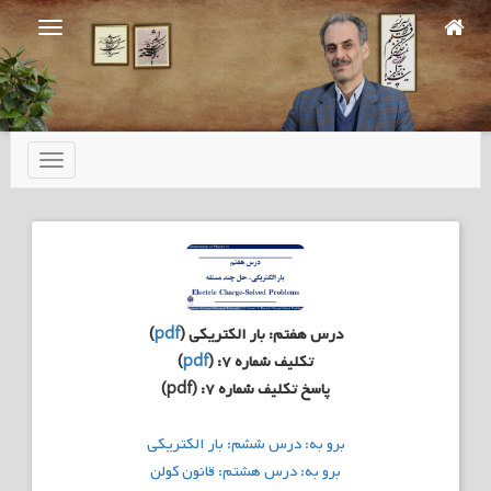
Ski
t
mai
conten
تعویض
ناوبری
درس هفتم: بار الکتریکی (
pdf
)
تکلیف شماره ۷: (
pdf
)
پاسخ تکلیف شماره ۷: (pdf)
راهبری
برو به: درس ششم: بار الکتریکی
نوشته
برو به: درس هشتم: قانون کولن