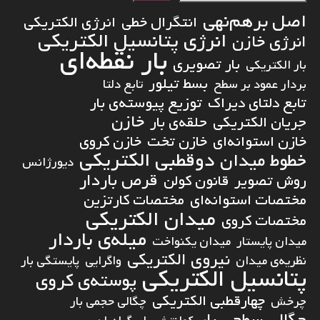
اصل برهم‌نهی
انتگرال خطی
انرژی الکتریکی
انرژی پتانسیل الکتریکی
انرژی خازن
بار نقطه‌ای
بار تصویری
بار الکتریکی
بسط تیلور
بردار عمود بر سطح
تابع دلتا
تابع دلتای دیراک
توزیع پیوسته‌ی بار
خازن
جریان الکتریکی
حلقه‌ی بار
خازن استوانه‌ای
خازن تخت
خازن کروی
دوقطبی الکتریکی
خطوط میدان
دیورژانس
قرص باردار
روش تصویر
قانون کولن
مختصات استوانه‌ای
مختصات کارتزین
میدان الکتریکی
مختصات کروی
میله‌ی باردار
میدان پایستار
میدان یکنواخت
نیروی الکتریکی
نظریه‌ی میدان
واگرایی
پایستگی بار
پتانسیل الکتریکی
پوسته‌ی کروی
چهارقطبی الکتریکی
چرخش
چگالی حجمی بار