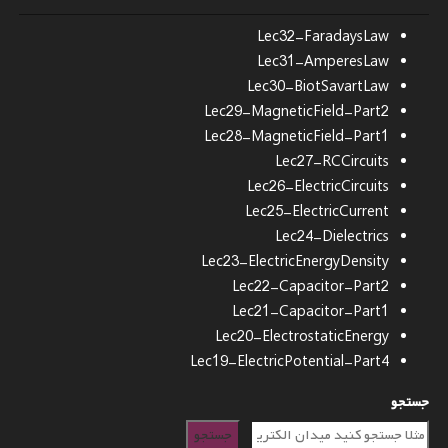
Lec32-FaradaysLaw
Lec31-AmperesLaw
Lec30-BiotSavartLaw
Lec29-MagneticField-Part2
Lec28-MagneticField-Part1
Lec27-RCCircuits
Lec26-ElectricCircuits
Lec25-ElectricCurrent
Lec24-Dielectrics
Lec23-ElectricEnergyDensity
Lec22-Capacitor-Part2
Lec21-Capacitor-Part1
Lec20-ElectrostaticEnergy
Lec19-ElectricPotential-Part4
جستجو
جستجو