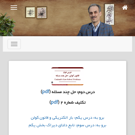
Ski
t
mai
conten
تعویض
ناوبری
درس دوم: حل چند مسئله (
pdf
)
تکلیف شماره ۲ (
pdf
)
راهبری
برو به: درس یکم: بار الکتریکی و قانون کولن
نوشته
برو به: درس سوم: تابع دلتای دیراک بخش یکم