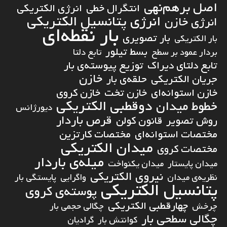
اصل برهم‌نهی
انتگرال خطی
انرژی الکتریکی
انرژی پتانسیل الکتریکی
انرژی خازن
بار نقطه‌ای
بار تصویری
بار الکتریکی
بسط تیلور
بردار عمود بر سطح
تابع دلتا
تابع دلتای دیراک
توزیع پیوسته‌ی بار
خازن
جریان الکتریکی
حلقه‌ی بار
خازن استوانه‌ای
خازن تخت
خازن کروی
دوقطبی الکتریکی
خطوط میدان
دیورژانس
قرص باردار
روش تصویر
قانون کولن
مختصات استوانه‌ای
مختصات کارتزین
میدان الکتریکی
مختصات کروی
میله‌ی باردار
میدان پایستار
میدان یکنواخت
نیروی الکتریکی
نظریه‌ی میدان
واگرایی
پایستگی بار
پتانسیل الکتریکی
پوسته‌ی کروی
چهارقطبی الکتریکی
چرخش
چگالی حجمی بار
چگالی سطحی بار
کوانتش بار
گرادیان