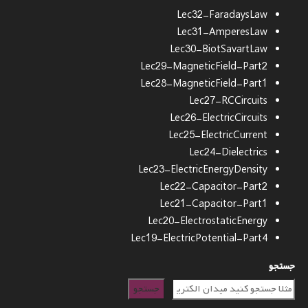
Lec32-FaradaysLaw
Lec31-AmperesLaw
Lec30-BiotSavartLaw
Lec29-MagneticField-Part2
Lec28-MagneticField-Part1
Lec27-RCCircuits
Lec26-ElectricCircuits
Lec25-ElectricCurrent
Lec24-Dielectrics
Lec23-ElectricEnergyDensity
Lec22-Capacitor-Part2
Lec21-Capacitor-Part1
Lec20-ElectrostaticEnergy
Lec19-ElectricPotential-Part4
جستجو
جستجو