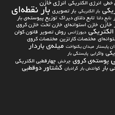
انرژی خازن
 خطی
انرژی الکتریکی
بار نقطه‌ای
ریکی
بار تصویری
بار الکتریکی
تابع دلتای دیراک
توزیع پیوسته‌ی بار
تابع دلتا
خازن
خازن استوانه‌ای
خازن تخت
خازن کروی
الکتریکی
روش تصویر
قانون کولن
دیورژانس
انه‌ای
مختصات کارتزین
مختصات کروی
میله‌ی باردار
ن پایستار
میدان یکنواخت
یکی
واگرایی
پایستگی بار
ی
پوسته‌ی کروی
چهارقطبی الکتریکی
چرخش
گشتاور دوقطبی
 بار
کوانتش بار
گرادیان