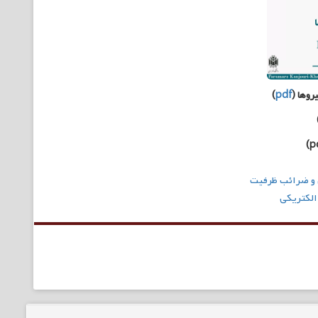
روها
(
pdf
)
ل و ضرائب ظرفیت
الکتریکی