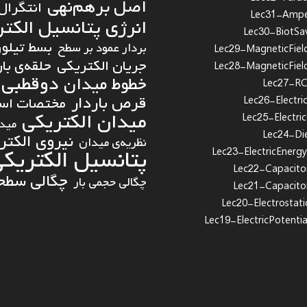
اصل برهم‌نهی
انتگرال
Lec31-Ampe
انرژی پتانسیل الکت
Lec30-BiotSa
بسط تیلور
بردار عمود بر سطح
Lec29-MagneticFiel
جریان الکتریکی
حلقه‌ی بار
Lec28-MagneticFiel
دوقطبی 
خطوط میدان
Lec27-RCC
قرص باردار
مختصات استو
Lec26-Electric
میدان الکتریکی
Lec25-Electri
میدا
Lec24-Die
نیروی الکتر
نظریه‌ی میدان
پتانسیل الکتریک
Lec23-ElectricEnergy
Lec22-Capacito
چگالی سطحی
چگالی حجمی بار
Lec21-Capacito
Lec20-Electrostati
Lec19-ElectricPotenti