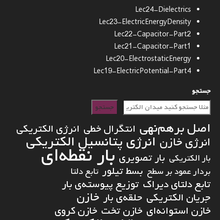
Lec24-Dielectrics
Lec23-ElectricEnergyDensity
Lec22-Capacitor-Part2
Lec21-Capacitor-Part1
Lec20-ElectrostaticEnergy
Lec19-ElectricPotential-Part4
جستجو
جستجو
اصل برهم‌نهی
انتگرال خطی
انرژی الکتریکی
انرژی پتانسیل الکتریکی
انرژی خازن
بار نقطه‌ای
بار تصویری
بار الکتریکی
بسط تیلور
بردار عمود بر سطح
تابع دلتا
تابع دلتای دیراک
توزیع پیوسته‌ی بار
خازن
جریان الکتریکی
حلقه‌ی بار
خازن استوانه‌ای
خازن تخت
خازن کروی