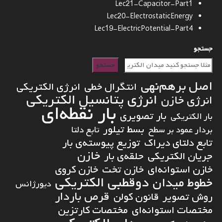
Lec21-Capacitor-Part1
Lec20-ElectrostaticEnergy
Lec19-ElectricPotential-Part4
جستجو
جستجو
اصل برهم‌نهی
انتگرال خطی
انرژی الکتریکی
انرژی پتانسیل الکتریکی
انرژی خازن
بار نقطه‌ای
بار تصویری
بار الکتریکی
بسط تیلور
بردار عمود بر سطح
تابع دلتا
تابع دلتای دیراک
توزیع پیوسته‌ی بار
خازن
جریان الکتریکی
حلقه‌ی بار
خازن استوانه‌ای
خازن تخت
خازن کروی
دوقطبی الکتریکی
خطوط میدان
دیورژانس
قرص باردار
روش تصویر
قانون کولن
مختصات استوانه‌ای
مختصات کارتزین