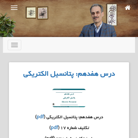
Ski
t
mai
conten
تعویض
ناوبری
درس هفدهم: پتانسیل الکتریکی
درس هفدهم: پتانسیل الکتریکی (
pdf
)
تکلیف شماره ۱۷ (
pdf
)