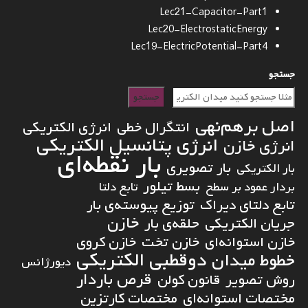
Lec21-Capacitor-Part1
Lec20-ElectrostaticEnergy
Lec19-ElectricPotential-Part4
جستجو
جستجو
اصل برهم‌نهی
انتگرال خطی
انرژی الکتریکی
انرژی پتانسیل الکتریکی
انرژی خازن
بار نقطه‌ای
بار تصویری
بار الکتریکی
بسط تیلور
بردار عمود بر سطح
تابع دلتا
تابع دلتای دیراک
توزیع پیوسته‌ی بار
خازن
جریان الکتریکی
حلقه‌ی بار
خازن استوانه‌ای
خازن تخت
خازن کروی
دوقطبی الکتریکی
خطوط میدان
دیورژانس
قرص باردار
روش تصویر
قانون کولن
مختصات استوانه‌ای
مختصات کارتزین