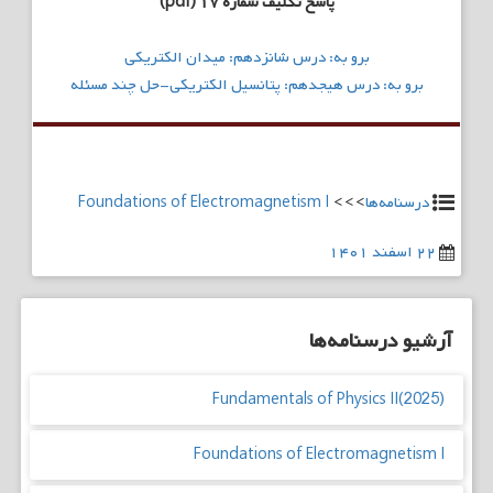
پاسخ تکلیف شماره ۱۷ (pdf)
راهبری
برو به: درس شانزدهم: میدان الکتریکی
نوشته
برو به: درس هیجدهم: پتانسیل الکتریکی-حل چند مسئله
درسنامه‌ها
>>>
Foundations of Electromagnetism I
۲۲ اسفند ۱۴۰۱
آرشیو درسنامه‌ها
Fundamentals of Physics II(2025)
Foundations of Electromagnetism I