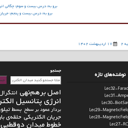
برو به: درس بیست و سوم: چگالی ان
برو به: درس بیست و پنجم: جریان
 ۲
۱۷ اردیبهشت ۱۴۰۲
جستجو
نوشته‌های تازه
جست
Lec32-Fara
اصل برهم‌نهی
انتگرال
Lec31-Ampe
انرژی پتانسیل الکت
Lec30-BiotSa
بسط تیلور
بردار عمود بر سطح
Lec29-MagneticFiel
جریان الکتریکی
حلقه‌ی بار
Lec28-MagneticFiel
دوقطبی 
خطوط میدان
Lec27-RCC