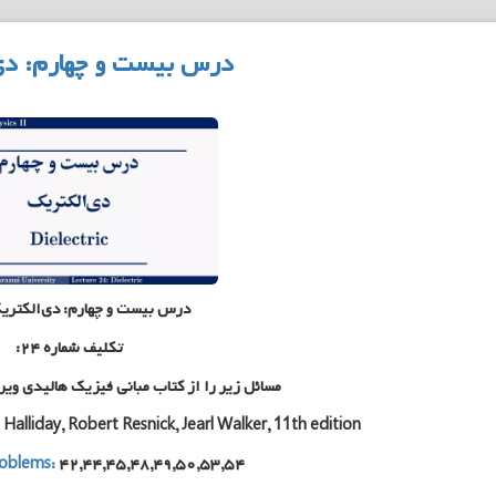
درس بیست و چهارم: دی
درس بیست و چهارم: دی‌الکتری
تکلیف شماره ۲۴:
مسائل زیر را از کتاب مبانی فیزیک هالیدی وی
alliday, Robert Resnick, Jearl Walker, 11th edition
oblems:
۴۲,۴۴,۴۵,۴۸,۴۹,۵۰,۵۳,۵۴