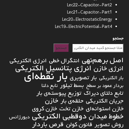
Lec22-Capacitor-Part2
Lec21-Capacitor-Part1
Lec20-ElectrostaticEnergy
Lec19-ElectricPotential-Part4
جستجو
جستجو
اصل برهم‌نهی
انتگرال خطی
انرژی الکتریکی
انرژی پتانسیل الکتریکی
انرژی خازن
بار نقطه‌ای
بار تصویری
بار الکتریکی
بسط تیلور
بردار عمود بر سطح
تابع دلتا
تابع دلتای دیراک
توزیع پیوسته‌ی بار
خازن
جریان الکتریکی
حلقه‌ی بار
خازن استوانه‌ای
خازن تخت
خازن کروی
دوقطبی الکتریکی
خطوط میدان
دیورژانس
قرص باردار
روش تصویر
قانون کولن