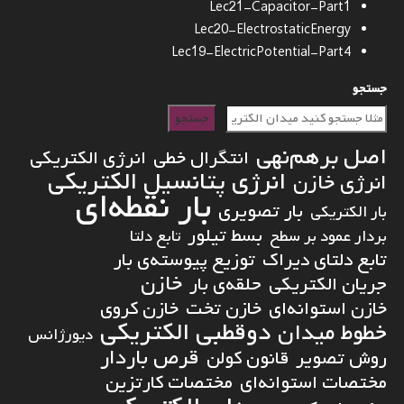
Lec21-Capacitor-Part1
Lec20-ElectrostaticEnergy
Lec19-ElectricPotential-Part4
جستجو
جستجو
اصل برهم‌نهی
انتگرال خطی
انرژی الکتریکی
انرژی پتانسیل الکتریکی
انرژی خازن
بار نقطه‌ای
بار تصویری
بار الکتریکی
بسط تیلور
بردار عمود بر سطح
تابع دلتا
تابع دلتای دیراک
توزیع پیوسته‌ی بار
خازن
جریان الکتریکی
حلقه‌ی بار
خازن استوانه‌ای
خازن تخت
خازن کروی
دوقطبی الکتریکی
خطوط میدان
دیورژانس
قرص باردار
روش تصویر
قانون کولن
مختصات استوانه‌ای
مختصات کارتزین