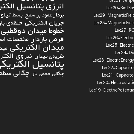
Lec31-Ampe
انرژی پتانسیل الکت
Lec30-BiotSa
بسط تیلور
بردار عمود بر سطح
Lec29-MagneticFiel
جریان الکتریکی
حلقه‌ی بار
Lec28-MagneticFiel
دوقطبی 
خطوط میدان
Lec27-RCC
قرص باردار
مختصات استو
Lec26-Electric
میدان الکتریکی
Lec25-Electri
میدا
Lec24-Die
نیروی الکتر
نظریه‌ی میدان
پتانسیل الکتریک
Lec23-ElectricEnergy
Lec22-Capacito
چگالی سطحی
چگالی حجمی بار
Lec21-Capacito
Lec20-Electrostati
Lec19-ElectricPotenti