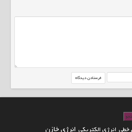
جو
انرژی خازن
 خطی
انرژی الکتریکی