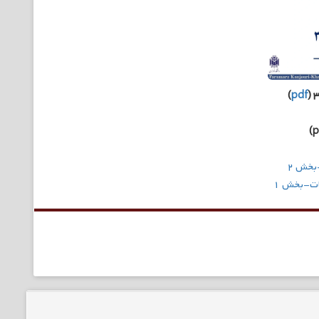
)
pdf
بخش ۲
ات-بخش ۱