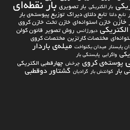
بار نقطه‌ای
ریکی
بار تصویری
بار الکتریکی
تابع دلتای دیراک
توزیع پیوسته‌ی بار
تابع دلتا
خازن
خازن استوانه‌ای
خازن تخت
خازن کروی
الکتریکی
روش تصویر
قانون کولن
دیورژانس
انه‌ای
مختصات کارتزین
مختصات کروی
میله‌ی باردار
ن پایستار
میدان یکنواخت
یکی
واگرایی
پایستگی بار
ی
پوسته‌ی کروی
چهارقطبی الکتریکی
چرخش
گشتاور دوقطبی
 بار
کوانتش بار
گرادیان